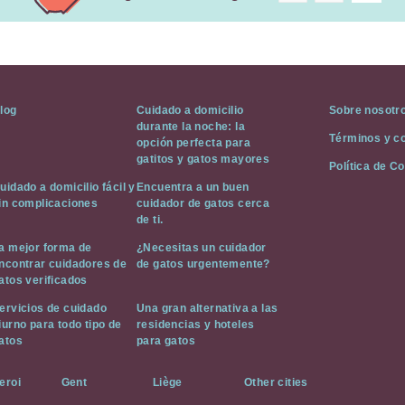
log
Cuidado a domicilio
Sobre nosotr
durante la noche: la
Términos y c
opción perfecta para
gatitos y gatos mayores
Política de C
uidado a domicilio fácil y
Encuentra a un buen
in complicaciones
cuidador de gatos cerca
de ti.
a mejor forma de
¿Necesitas un cuidador
ncontrar cuidadores de
de gatos urgentemente?
atos verificados
ervicios de cuidado
Una gran alternativa a las
iurno para todo tipo de
residencias y hoteles
atos
para gatos
eroi
Gent
Liège
Other cities