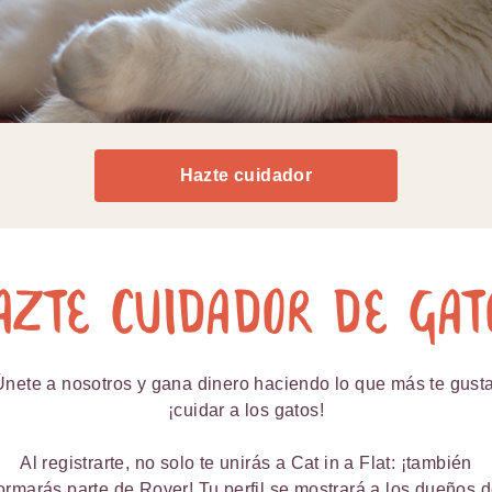
Hazte cuidador
azte cuidador de gat
Únete a nosotros y gana dinero haciendo lo que más te gusta
¡cuidar a los gatos!
Al registrarte, no solo te unirás a Cat in a Flat: ¡también
ormarás parte de Rover! Tu perfil se mostrará a los dueños 