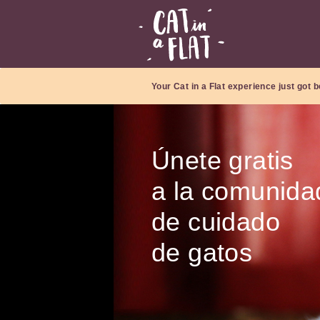
Your Cat in a Flat experience just got b
Únete gratis
a la comunida
de cuidado
de gatos