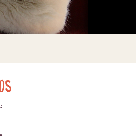
os
:
de