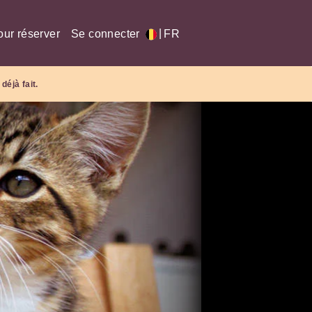
|
our réserver
Se connecter
FR
déjà fait.