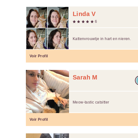
Linda V
6
Kattenvrouwtje in hart en nieren.
Voir Profil
Sarah M
Meow-tastic catsitter
Voir Profil