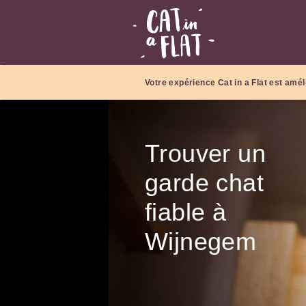
Votre expérience Cat in a Flat est amél
Trouver un
garde chat
fiable à
Wijnegem