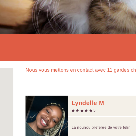
Nous vous mettons en contact avec
11
gardes ch
Lyndelle M
5
La nounou préférée de votre félin