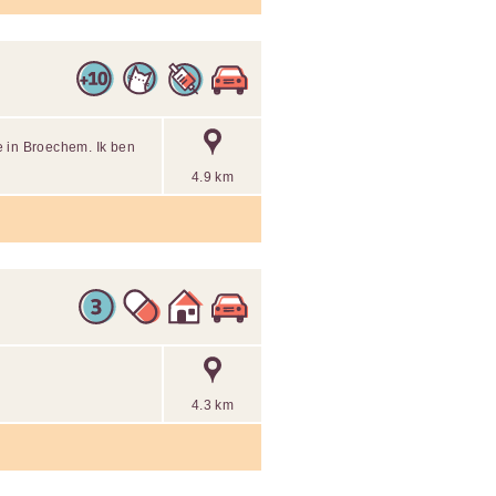
e in Broechem. Ik ben
4.9 km
4.3 km