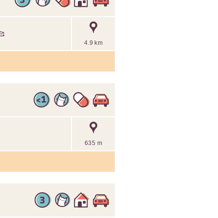
🥰
4.9 km
635 m