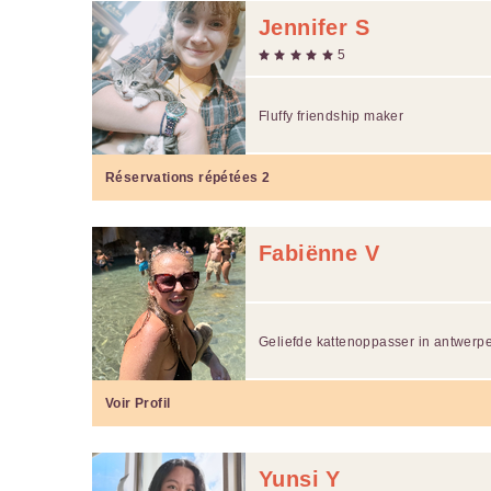
Jennifer S
5
Fluffy friendship maker
Réservations répétées
2
Fabiënne V
Geliefde kattenoppasser in antwerp
Voir Profil
Yunsi Y