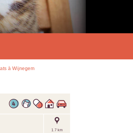
ats à Wijnegem
1.7 km