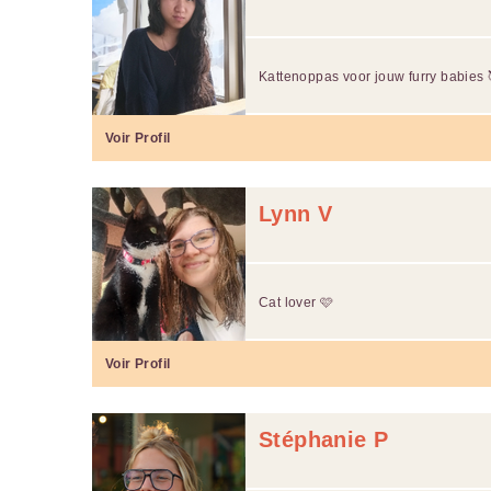
Kattenoppas voor jouw furry babies 
Voir Profil
Lynn V
Cat lover 🩷
Voir Profil
Stéphanie P