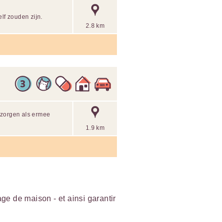
lf zouden zijn.
2.8 km
rzorgen als ermee
1.9 km
e de maison - et ainsi garantir