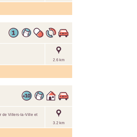
2.6 km
e Villers-la-Ville et
3.2 km