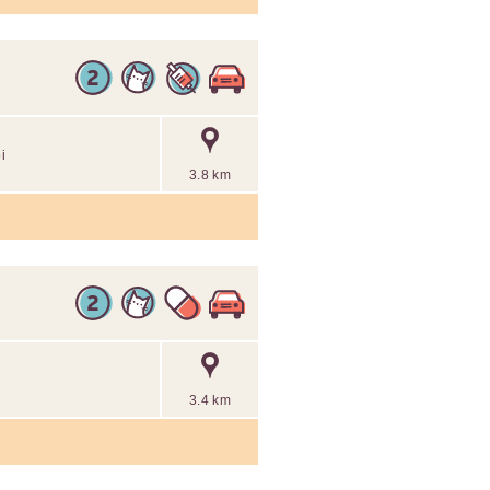
i
3.8 km
3.4 km