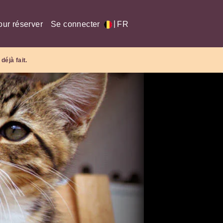
|
our réserver
Se connecter
FR
déjà fait.