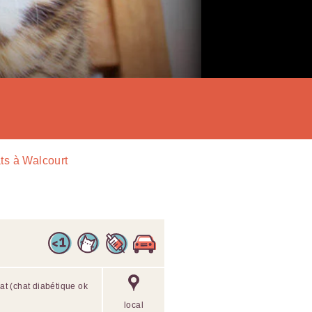
ts à Walcourt
hat (chat diabétique ok
local