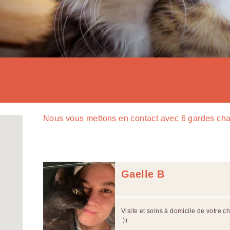
Nous vous mettons en contact avec
6
gardes cha
Gaelle B
Visite et soins à domicile de votre c
:))