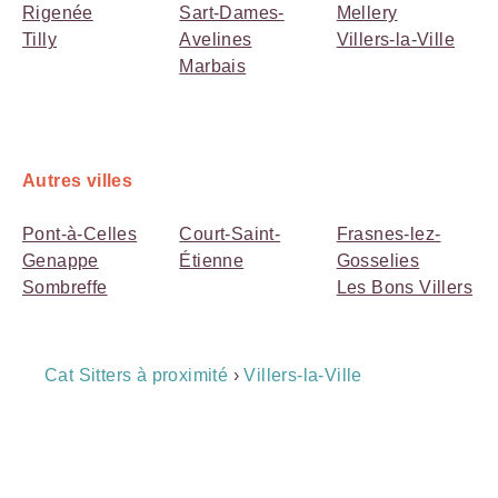
Rigenée
Sart-Dames-
Mellery
Tilly
Avelines
Villers-la-Ville
Marbais
Autres villes
Pont-à-Celles
Court-Saint-
Frasnes-lez-
Genappe
Étienne
Gosselies
Sombreffe
Les Bons Villers
Breadcrumb
Cat Sitters à proximité
›
Villers-la-Ville
Navigation
Payment