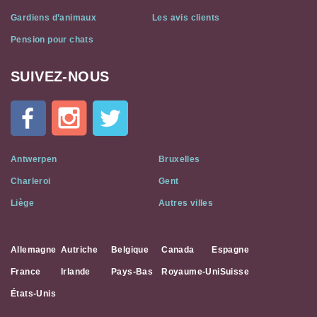
Gardiens d’animaux
Les avis clients
Pension pour chats
SUIVEZ-NOUS
Cat
In
A
Flat
on
Social
Antwerpen
Bruxelles
Media
Charleroi
Gent
Liège
Autres villes
Allemagne
Autriche
Belgique
Canada
Espagne
France
Irlande
Pays-Bas
Royaume-Uni
Suisse
États-Unis