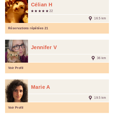
Célian H
22
16.5 km
Réservations répétées
21
Jennifer V
36 km
Voir Profil
Marie A
19.5 km
Voir Profil