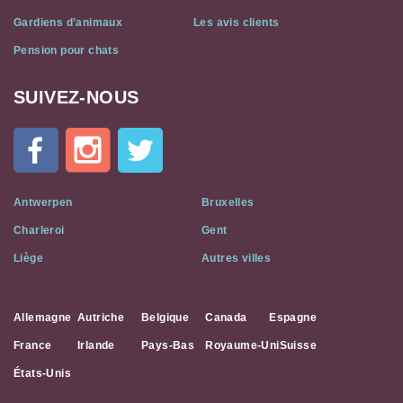
Gardiens d’animaux
Les avis clients
Pension pour chats
SUIVEZ-NOUS
Cat
In
A
Flat
on
Social
Antwerpen
Bruxelles
Media
Charleroi
Gent
Liège
Autres villes
Allemagne
Autriche
Belgique
Canada
Espagne
France
Irlande
Pays-Bas
Royaume-Uni
Suisse
États-Unis