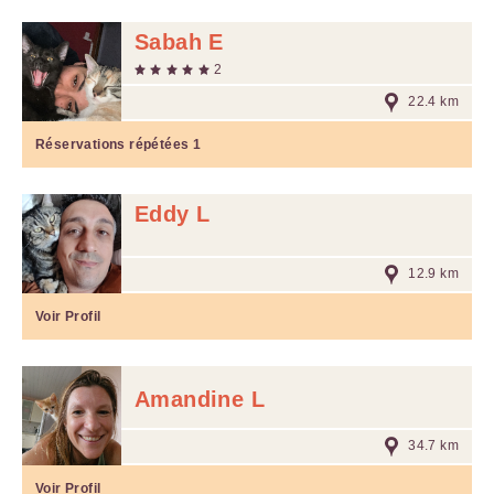
Sabah E
2
22.4 km
Réservations répétées
1
Eddy L
12.9 km
Voir Profil
Amandine L
34.7 km
Voir Profil