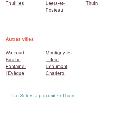
Thuillies
Leers-et-
Thuin
Fosteau
Autres villes
Walcourt
Montigny-le-
Binche
Tilleul
Fontaine-
Beaumont
l'Évêque
Charleroi
Breadcrumb
Cat Sitters à proximité
›
Thuin
Navigation
Payment