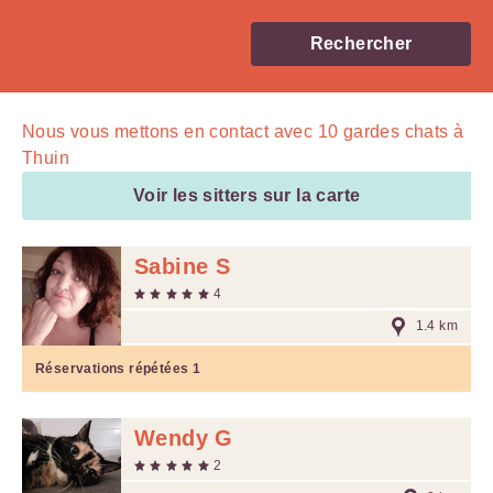
Rechercher
Nous vous mettons en contact avec
10
gardes chats à
Thuin
Voir les sitters sur la carte
Sabine S
4
1.4 km
Réservations répétées
1
Wendy G
2