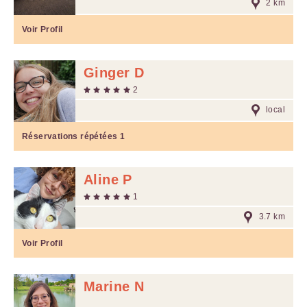
2 km
Voir Profil
Ginger D
2
local
Réservations répétées
1
Aline P
1
3.7 km
Voir Profil
Marine N