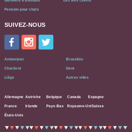
Gardiens d’animaux
Les avis clients
Pension pour chats
SUIVEZ-NOUS
Cat
In
A
Flat
on
Social
Antwerpen
Bruxelles
Media
Charleroi
Gent
Liège
Autres villes
Allemagne
Autriche
Belgique
Canada
Espagne
France
Irlande
Pays-Bas
Royaume-Uni
Suisse
États-Unis