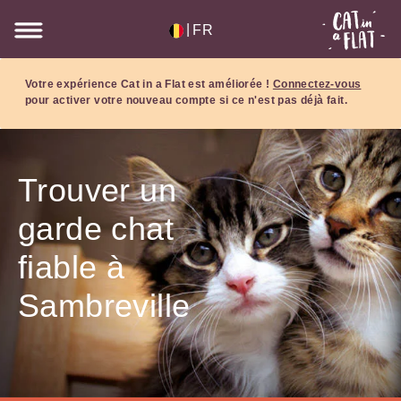
|
FR
Votre expérience Cat in a Flat est améliorée !
Connectez-vous
pour activer votre nouveau compte si ce n'est pas déjà fait.
Trouver un
garde chat
fiable à
Sambreville