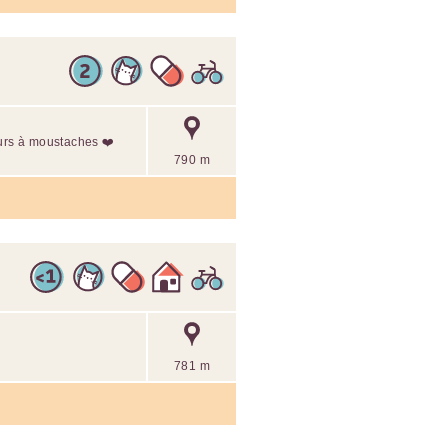
ours à moustaches ❤️
790 m
781 m