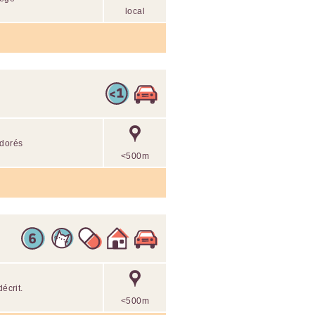
local
adorés
<500m
écrit.
<500m