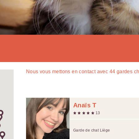
Nous vous mettons en contact avec
44
gardes ch
Anaïs T
13
Garde de chat Liège