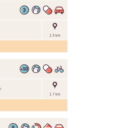
1.5 km
!
1.7 km