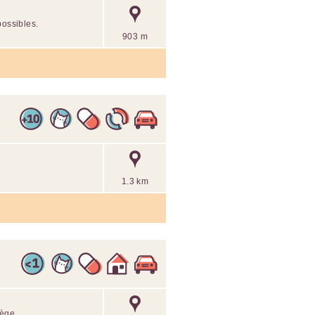
possibles.
903 m
1.3 km
iège