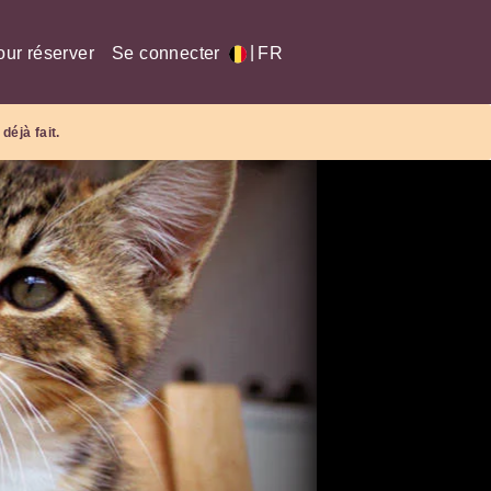
|
our réserver
Se connecter
FR
déjà fait.