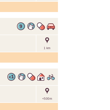
1 km
<500m