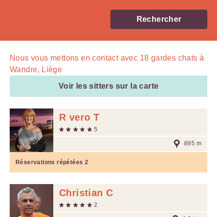
Rechercher
Nous vous mettons en contact avec
18
gardes chats à
Wandre, Liège
Voir les sitters sur la carte
R vero T
5
895 m
Réservations répétées
2
Christian C
2