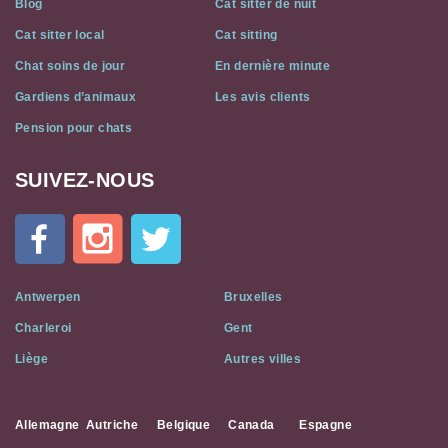
Blog
Cat sitter de nuit
Cat sitter local
Cat sitting
Chat soins de jour
En dernière minute
Gardiens d’animaux
Les avis clients
Pension pour chats
SUIVEZ-NOUS
Cat
In
A
Flat
on
Social
Antwerpen
Bruxelles
Media
Charleroi
Gent
Liège
Autres villes
Allemagne
Autriche
Belgique
Canada
Espagne