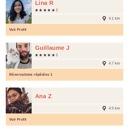
Lina R
2
4.1 km
Voir Profil
Guillaume J
2
4.7 km
Réservations répétées
1
Ana Z
4.5 km
Voir Profil