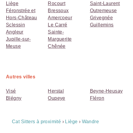
Liège
Rocourt
Saint-Laurent
Féronstrée et
Bressoux
Outremeuse
Hors-Château
Amercoeur
Grivegnée
Sclessin
Le Carré
Guillemins
Angleur
Sainte-
Jupille-sur-
Marguerite
Meuse
Chênée
Autres villes
Visé
Herstal
Beyne-Heusay
Blégny
Oupeye
Fléron
Breadcrumb
Cat Sitters à proximité
›
Liège
›
Wandre
Navigation