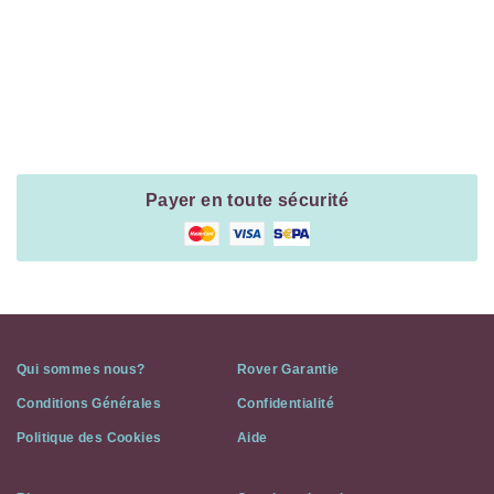
Payment
Method
Information
Payer en toute sécurité
Qui sommes nous?
Rover Garantie
Conditions Générales
Confidentialité
Politique des Cookies
Aide