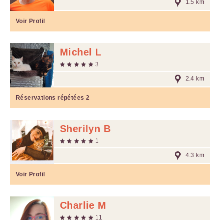
1.5 km
Voir Profil
Michel L
3
2.4 km
Réservations répétées
2
Sherilyn B
1
4.3 km
Voir Profil
Charlie M
11