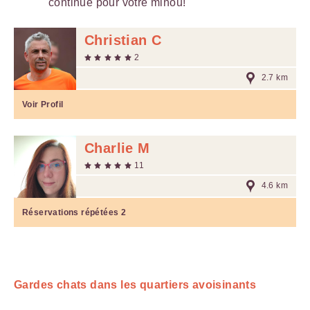
continue pour votre minou!
Christian C
2
2.7 km
Voir Profil
Charlie M
11
4.6 km
Réservations répétées
2
Gardes chats dans les quartiers avoisinants