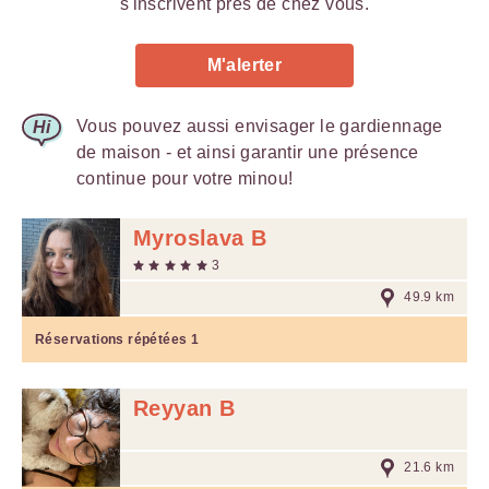
s'inscrivent près de chez vous.
M'alerter
Vous pouvez aussi envisager le gardiennage
de maison - et ainsi garantir une présence
continue pour votre minou!
Myroslava B
3
49.9 km
Réservations répétées
1
Reyyan B
21.6 km