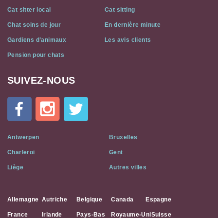
Cat sitter local
Cat sitting
Chat soins de jour
En dernière minute
Gardiens d’animaux
Les avis clients
Pension pour chats
SUIVEZ-NOUS
Cat
In
A
Flat
on
Social
Antwerpen
Bruxelles
Media
Charleroi
Gent
Liège
Autres villes
Allemagne
Autriche
Belgique
Canada
Espagne
France
Irlande
Pays-Bas
Royaume-Uni
Suisse