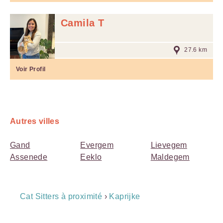
Camila T
27.6 km
Voir Profil
Autres villes
Gand
Evergem
Lievegem
Assenede
Eeklo
Maldegem
Breadcrumb
Cat Sitters à proximité
›
Kaprijke
Navigation