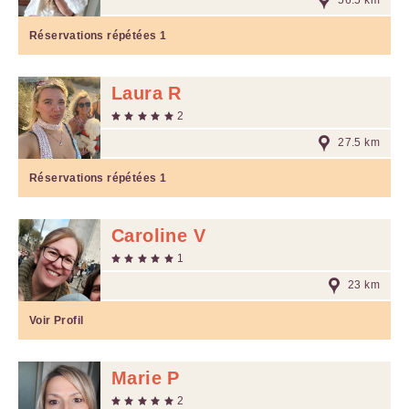
56.5 km
Réservations répétées
1
Laura R
2
27.5 km
Réservations répétées
1
Caroline V
1
23 km
Voir Profil
Marie P
2