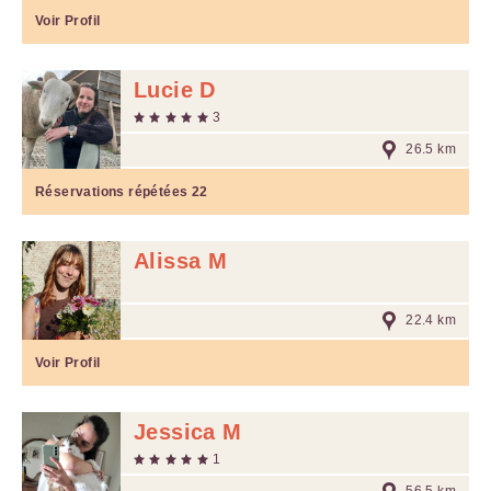
Voir Profil
Lucie D
3
26.5 km
Réservations répétées
22
Alissa M
22.4 km
Voir Profil
Jessica M
1