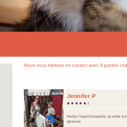
Nous vous mettons en contact avec
9
gardes cha
Jennifer P
1
Partez l'esprit tranquille, je veille su
absence