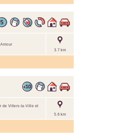
c Amour
3.7 km
e Villers-la-Ville et
5.6 km