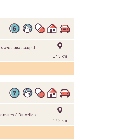
lus avec beaucoup d
17.3 km
monstres à Bruxelles
17.2 km