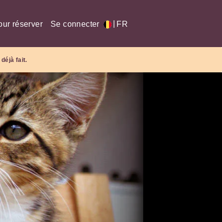
|
our réserver
Se connecter
FR
déjà fait.