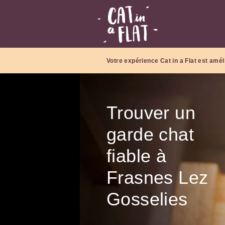
Votre expérience Cat in a Flat est amél
Trouver un
garde chat
fiable à
Frasnes Lez
Gosselies