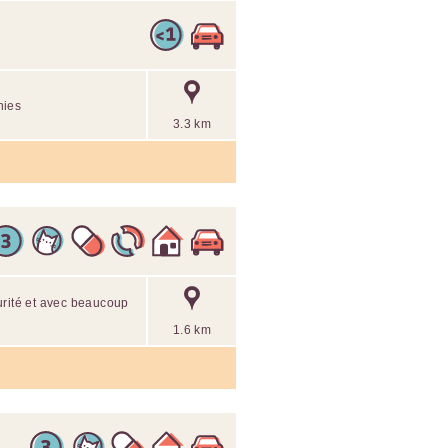
nies
3.3 km
urité et avec beaucoup
1.6 km