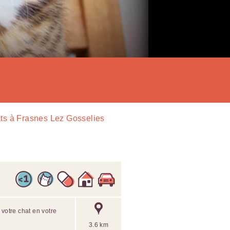
ts à Frasnes Lez Gosselies
r votre chat en votre
3.6 km