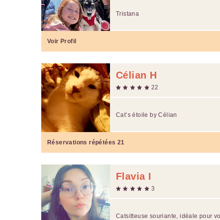
Tristana
Voir Profil
Célian H
22
Cat’s étoile by Célian
Réservations répétées
21
Flavia I
3
Catsitteuse souriante, idéale pour v