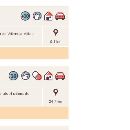
e Villers-la-Ville et
9.1 km
chats et chiens de
24.7 km