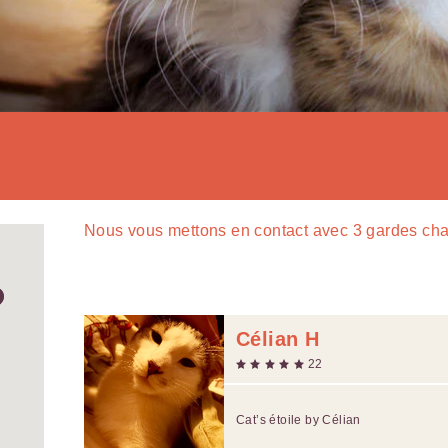
Nous vous mettons en contact avec
3
gardes cha
Célian H
22
Cat’s étoile by Célian