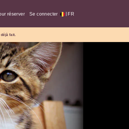
|
our réserver
Se connecter
FR
déjà fait.