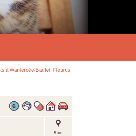
ts à Wanfercée-Baulet, Fleurus
5 km