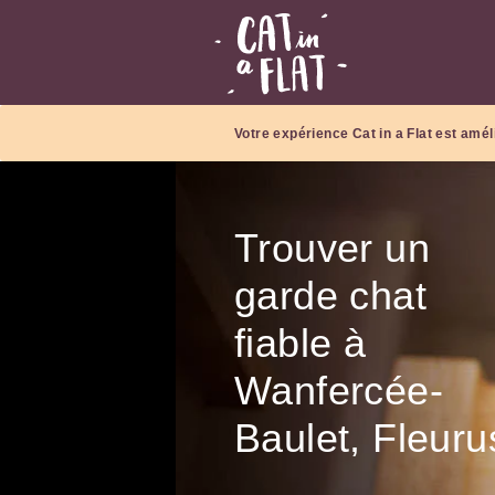
Votre expérience Cat in a Flat est amél
Trouver un
garde chat
fiable à
Wanfercée-
Baulet, Fleuru