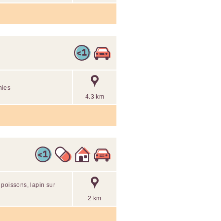
nies
4.3 km
 poissons, lapin sur
2 km