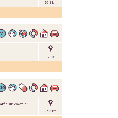
20.3 km
17 km
pottés sur Wavre et
27.3 km