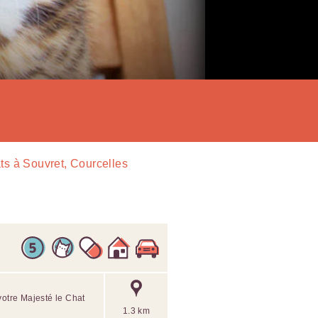
ts à Souvret, Courcelles
votre Majesté le Chat
1.3 km