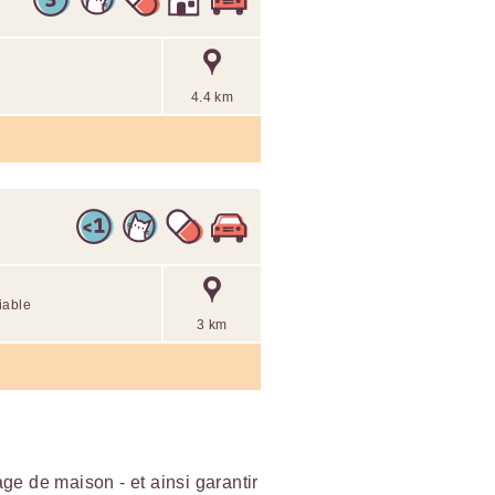
4.4 km
iable
3 km
e de maison - et ainsi garantir