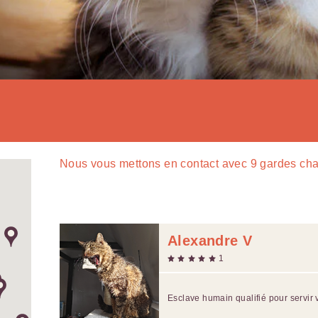
Nous vous mettons en contact avec
9
gardes cha
Alexandre V
1
Esclave humain qualifié pour servir 