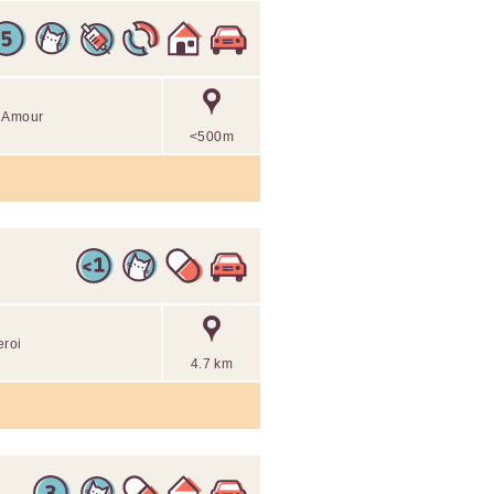
c Amour
<500m
eroi
4.7 km