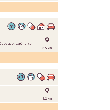
'évêque avec expérience
3.5 km
3.2 km