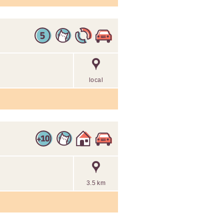
local
3.5 km