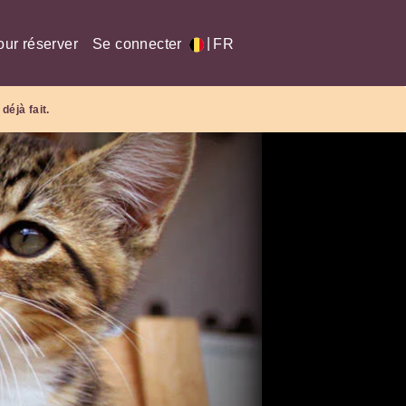
|
our réserver
Se connecter
FR
déjà fait.