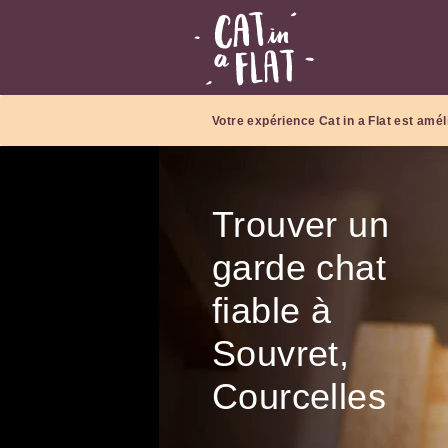
Votre expérience Cat in a Flat est amél
Trouver un
garde chat
fiable à
Souvret,
Courcelles