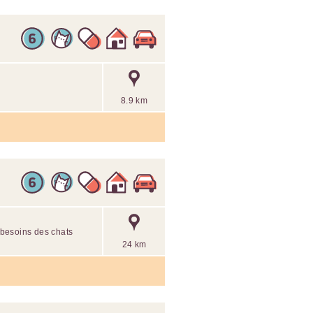
8.9 km
x besoins des chats
24 km