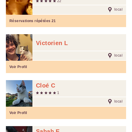
22
local
Réservations répétées
21
Victorien L
local
Voir Profil
Cloé C
1
local
Voir Profil
Sabah E