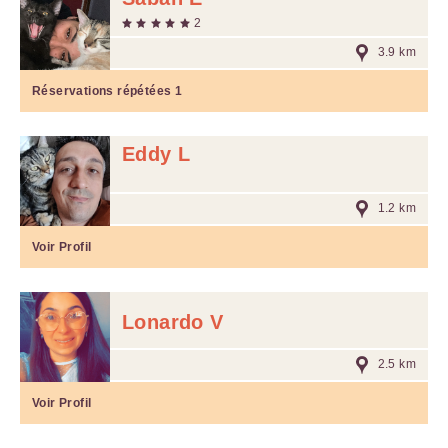
2
3.9 km
Réservations répétées
1
Eddy L
1.2 km
Voir Profil
Lonardo V
2.5 km
Voir Profil