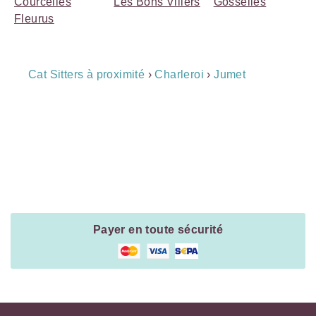
Courcelles
Les Bons Villers
Gosselies
Fleurus
Breadcrumb
Cat Sitters à proximité
›
Charleroi
›
Jumet
Navigation
Payment
Method
Information
Payer en toute sécurité