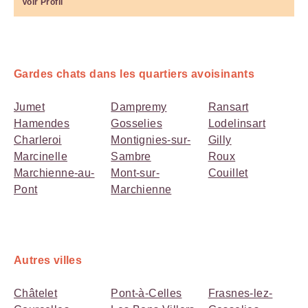
Voir Profil
Gardes chats dans les quartiers avoisinants
Jumet
Dampremy
Ransart
Hamendes
Gosselies
Lodelinsart
Charleroi
Montignies-sur-
Gilly
Marcinelle
Sambre
Roux
Marchienne-au-
Mont-sur-
Couillet
Pont
Marchienne
Autres villes
Châtelet
Pont-à-Celles
Frasnes-lez-