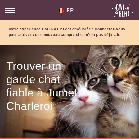
|
FR
Votre expérience Cat in a Flat est améliorée !
Connectez-vous
pour activer votre nouveau compte si ce n'est pas déjà fait.
Trouver un
garde chat
fiable à Jumet,
Charleroi