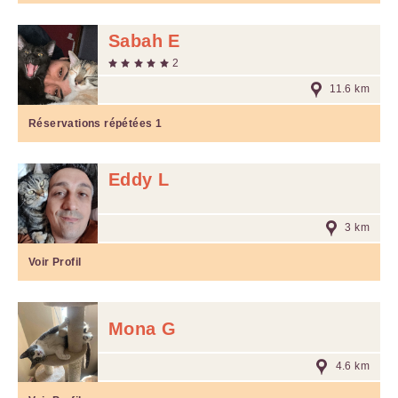
Sabah E
2
11.6 km
Réservations répétées
1
Eddy L
3 km
Voir Profil
Mona G
4.6 km