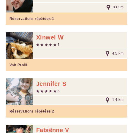
833 m
Réservations répétées
1
Xinwei W
1
4.5 km
Voir Profil
Jennifer S
5
1.4 km
Réservations répétées
2
Fabiënne V