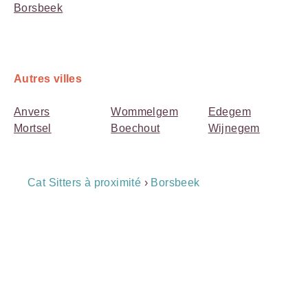
Borsbeek
Autres villes
Anvers
Wommelgem
Edegem
Mortsel
Boechout
Wijnegem
Breadcrumb
Cat Sitters à proximité
›
Borsbeek
Navigation
Payment
Method
Information