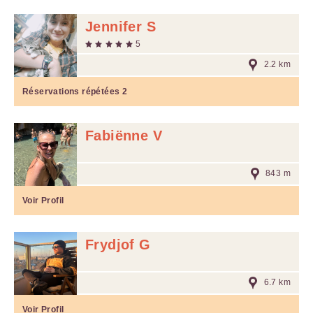
Jennifer S
5
2.2 km
Réservations répétées
2
Fabiënne V
843 m
Voir Profil
Frydjof G
6.7 km
Voir Profil