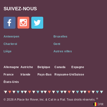
SUIVEZ-NOUS
Cat
In
A
Flat
on
Social
Antwerpen
Bruxelles
Media
Charleroi
Gent
Liège
Autres villes
Allemagne
Autriche
Belgique
Canada
Espagne
France
Irlande
Pays-Bas
Royaume-Uni
Suisse
États-Unis
®
© 2026 A Place for Rover, Inc. & Cat in a Flat. Tous droits réservés.
|
FR