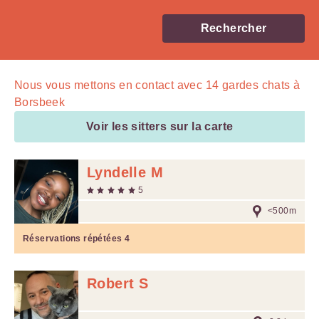
Rechercher
Nous vous mettons en contact avec
14
gardes chats à
Borsbeek
Voir les sitters sur la carte
Lyndelle M
5
<500m
Réservations répétées
4
Robert S