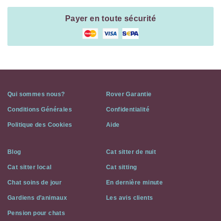
Payer en toute sécurité
Qui sommes nous?
Rover Garantie
Conditions Générales
Confidentialité
Politique des Cookies
Aide
Blog
Cat sitter de nuit
Cat sitter local
Cat sitting
Chat soins de jour
En dernière minute
Gardiens d’animaux
Les avis clients
Pension pour chats