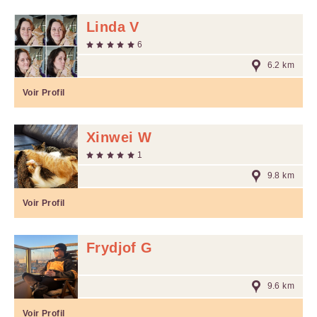
Linda V
6
6.2 km
Voir Profil
Xinwei W
1
9.8 km
Voir Profil
Frydjof G
9.6 km
Voir Profil