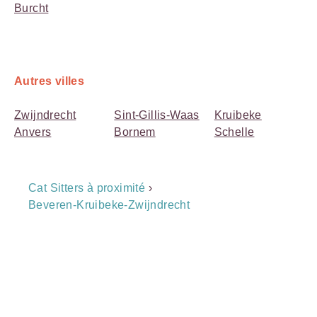
Burcht
Autres villes
Zwijndrecht
Sint-Gillis-Waas
Kruibeke
Anvers
Bornem
Schelle
Breadcrumb
Cat Sitters à proximité
›
Navigation
Beveren-Kruibeke-Zwijndrecht
Payment
Method
Information