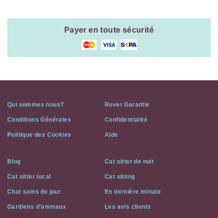
Payer en toute sécurité
Qui sommes nous?
Rover Garantie
Conditions Générales
Confidentialité
Politique des Cookies
Aide
Blog
Cat sitter de nuit
Cat sitter local
Cat sitting
Chat soins de jour
En dernière minute
Gardiens d’animaux
Les avis clients