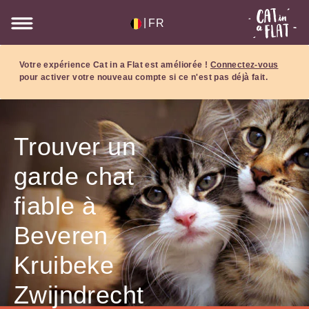
|
FR
Votre expérience Cat in a Flat est améliorée !
Connectez-vous
pour activer votre nouveau compte si ce n'est pas déjà fait.
Trouver un
garde chat
fiable à
Beveren
Kruibeke
Zwijndrecht