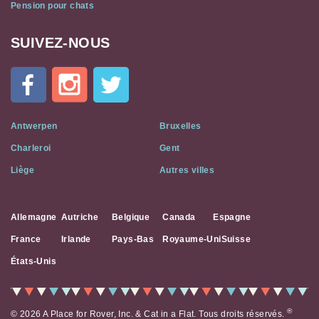
Pension pour chats
SUIVEZ-NOUS
Cat
In
A
Flat
on
Social
Antwerpen
Bruxelles
Media
Charleroi
Gent
Liège
Autres villes
Allemagne
Autriche
Belgique
Canada
Espagne
France
Irlande
Pays-Bas
Royaume-Uni
Suisse
États-Unis
®
© 2026 A Place for Rover, Inc. & Cat in a Flat. Tous droits réservés.