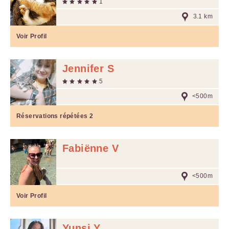
1
3.1 km
Voir Profil
Jennifer S
5
<500m
Réservations répétées
2
Fabiënne V
<500m
Voir Profil
Yunsi Y