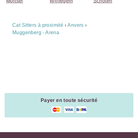
Mortsel
Wijnegem
Schoten
Breadcrumb
Cat Sitters à proximité
›
Anvers
›
Navigation
Muggenberg - Arena
Payment
Method
Information
Payer en toute sécurité