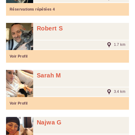
Réservations répétées
4
Robert S
1.7 km
Voir Profil
Sarah M
3.4 km
Voir Profil
Najwa G