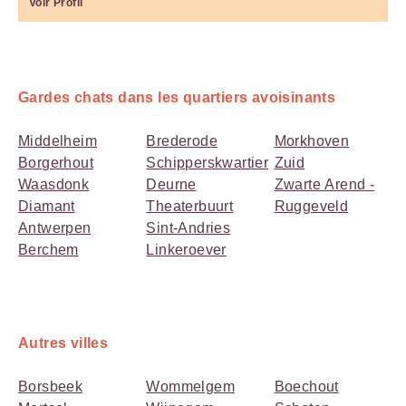
Voir Profil
Gardes chats dans les quartiers avoisinants
Middelheim
Brederode
Morkhoven
Borgerhout
Schipperskwartier
Zuid
Waasdonk
Deurne
Zwarte Arend -
Diamant
Theaterbuurt
Ruggeveld
Antwerpen
Sint-Andries
Berchem
Linkeroever
Autres villes
Borsbeek
Wommelgem
Boechout