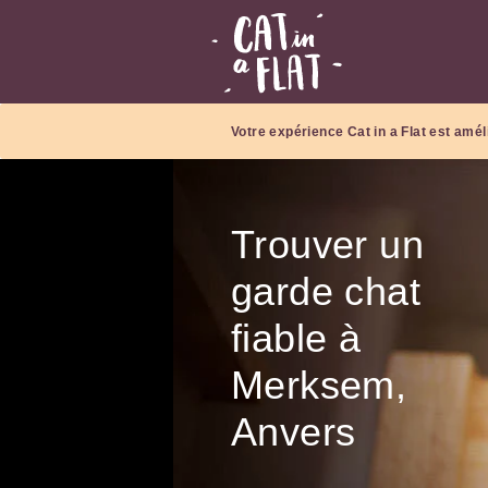
Votre expérience Cat in a Flat est amél
Trouver un
garde chat
fiable à
Merksem,
Anvers