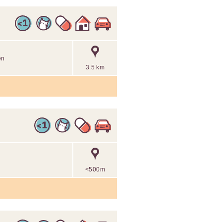
en
3.5 km
<500m