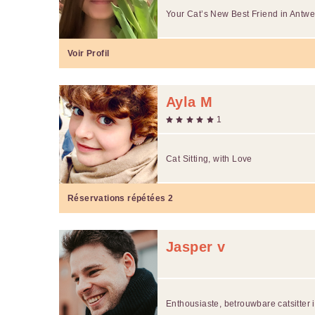
Your Cat’s New Best Friend in Antwe
Voir Profil
Ayla M
1
Cat Sitting, with Love
Réservations répétées
2
Jasper v
Enthousiaste, betrouwbare catsitter