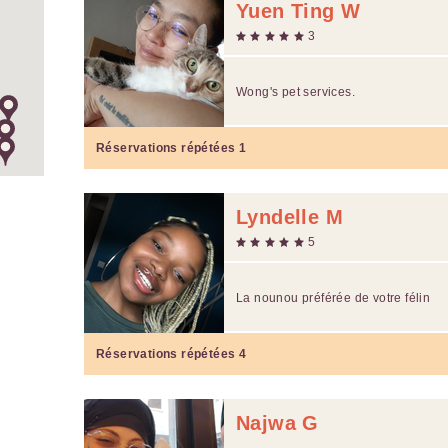
Yuen Ting W
3
Wong's pet services.
Réservations répétées
1
Lyndelle M
5
La nounou préférée de votre félin
Réservations répétées
4
Najwa G