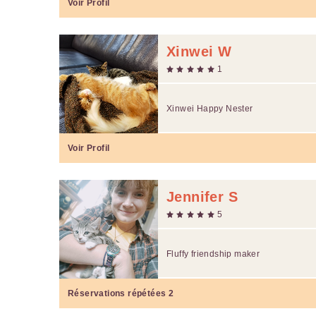
Voir Profil
Xinwei W
1
Xinwei Happy Nester
Voir Profil
Jennifer S
5
Fluffy friendship maker
Réservations répétées
2