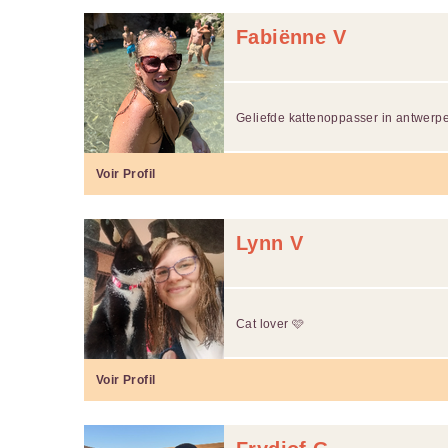
Fabiënne V
Geliefde kattenoppasser in antwerp
Voir Profil
Lynn V
Cat lover 🩷
Voir Profil