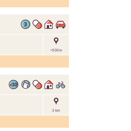
<500m
3 km