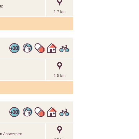
rp
1.7 km
1.5 km
 in Antwerpen