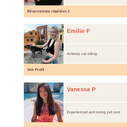
Réservations répétées
1
Emilie F
Antwerp cat sitting
Voir Profil
Vanessa P
Experienced and loving pet care