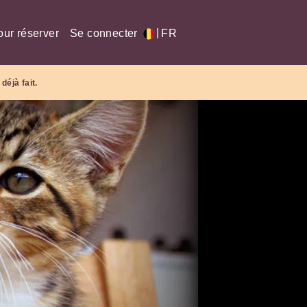
|
our réserver
Se connecter
FR
déjà fait.