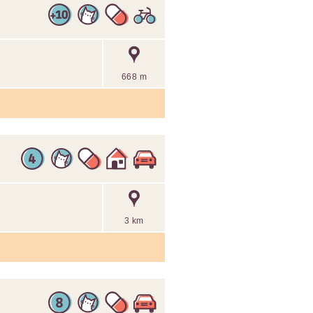
668 m
3 km