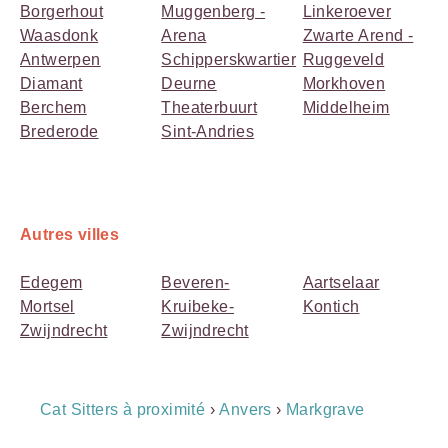
Borgerhout
Muggenberg -
Linkeroever
Waasdonk
Arena
Zwarte Arend -
Antwerpen
Schipperskwartier
Ruggeveld
Diamant
Deurne
Morkhoven
Berchem
Theaterbuurt
Middelheim
Brederode
Sint-Andries
Autres villes
Edegem
Beveren-
Aartselaar
Mortsel
Kruibeke-
Kontich
Zwijndrecht
Zwijndrecht
Breadcrumb
Cat Sitters à proximité
›
Anvers
›
Markgrave
Navigation