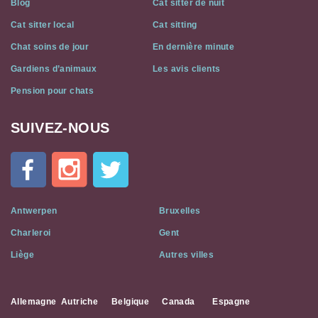
Blog
Cat sitter de nuit
Cat sitter local
Cat sitting
Chat soins de jour
En dernière minute
Gardiens d’animaux
Les avis clients
Pension pour chats
SUIVEZ-NOUS
Cat
In
A
Flat
on
Social
Antwerpen
Bruxelles
Media
Charleroi
Gent
Liège
Autres villes
Allemagne
Autriche
Belgique
Canada
Espagne