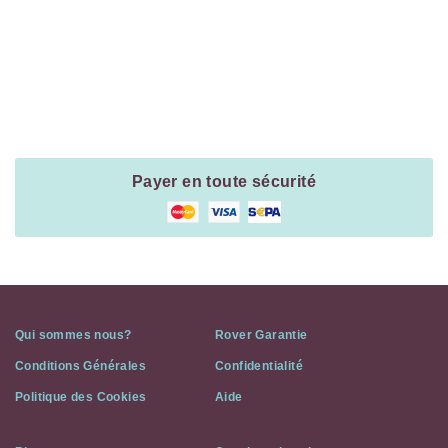
Payment
Method
Information
Payer en toute sécurité
Qui sommes nous?
Rover Garantie
Conditions Générales
Confidentialité
Politique des Cookies
Aide