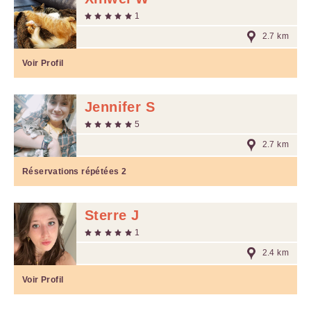
1
2.7 km
Voir Profil
Jennifer S
5
2.7 km
Réservations répétées
2
Sterre J
1
2.4 km
Voir Profil