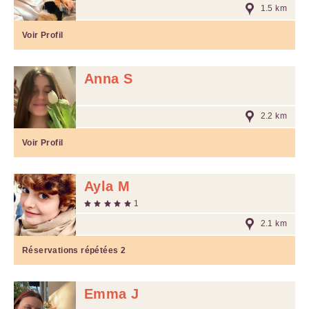
1.5 km
Voir Profil
Anna S
2.2 km
Voir Profil
Ayla M
1
2.1 km
Réservations répétées
2
Emma J