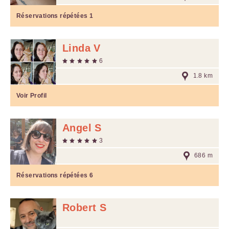
Réservations répétées
1
Linda V
6
1.8 km
Voir Profil
Angel S
3
686 m
Réservations répétées
6
Robert S