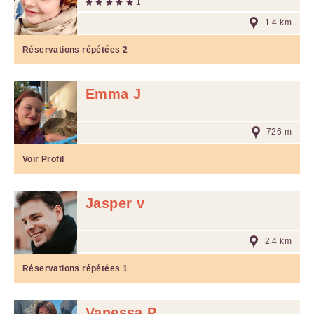
1
1.4 km
Réservations répétées
2
Emma J
726 m
Voir Profil
Jasper v
2.4 km
Réservations répétées
1
Vanessa P