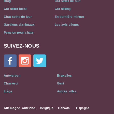
Blog
Cat sitter de nuit
Cat sitter local
Cat sitting
Chat soins de jour
En dernière minute
Gardiens d’animaux
Les avis clients
Pension pour chats
SUIVEZ-NOUS
Cat
In
A
Flat
on
Social
Antwerpen
Bruxelles
Media
Charleroi
Gent
Liège
Autres villes
Allemagne
Autriche
Belgique
Canada
Espagne