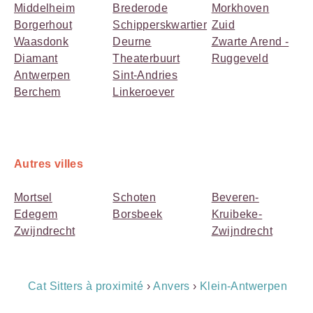
Middelheim
Brederode
Morkhoven
Borgerhout
Schipperskwartier
Zuid
Waasdonk
Deurne
Zwarte Arend -
Diamant
Theaterbuurt
Ruggeveld
Antwerpen
Sint-Andries
Berchem
Linkeroever
Autres villes
Mortsel
Schoten
Beveren-
Edegem
Borsbeek
Kruibeke-
Zwijndrecht
Zwijndrecht
Breadcrumb
Cat Sitters à proximité
›
Anvers
›
Klein-Antwerpen
Navigation