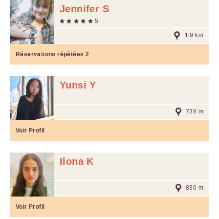
Jennifer S
5
1.9 km
Réservations répétées
2
Yunsi Y
738 m
Voir Profil
Ilona K
830 m
Voir Profil