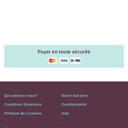
Payment
Method
Information
Payer en toute sécurité
Qui sommes nous?
Rover Garantie
Conditions Générales
Confidentialité
Politique des Cookies
Aide