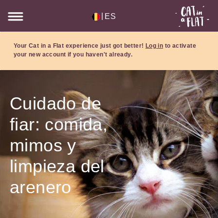
|
ES
Your Cat in a Flat experience just got better!
Log in
to activate
your new account if you haven't already.
Cuidado de
fiar: comida,
mimos y
limpieza del
arenero