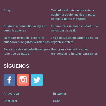
Blog
Cuidado a domicilio durante la
noche: la opción perfecta para
gatitos y gatos mayores
Cuidado a domicilio fácil y sin
Encuentra a un buen cuidador de
complicaciones
gatos cerca de ti.
La mejor forma de encontrar
¿Necesitas un cuidador de gatos
cuidadores de gatos verificados
urgentemente?
Servicios de cuidado diurno para
Una gran alternativa a las
todo tipo de gatos
residencias y hoteles para gatos
SÍGUENOS
Cat
In
A
Flat
on
Social
Antwerpen
Bruxelles
Media
Charleroi
Gent