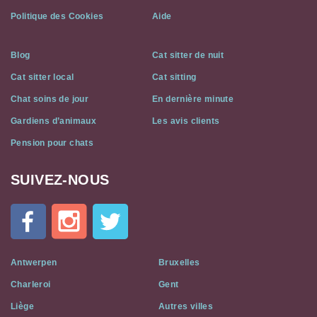
Politique des Cookies
Aide
Blog
Cat sitter de nuit
Cat sitter local
Cat sitting
Chat soins de jour
En dernière minute
Gardiens d’animaux
Les avis clients
Pension pour chats
SUIVEZ-NOUS
Cat
In
A
Flat
on
Social
Antwerpen
Bruxelles
Media
Charleroi
Gent
Liège
Autres villes