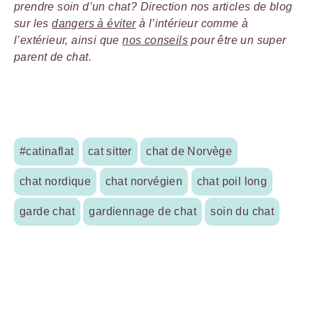
prendre soin d’un chat? Direction nos articles de blog
sur les
dangers à éviter
à l’intérieur comme à
l’extérieur, ainsi que
nos conseils
pour être un super
parent de chat.
#catinaflat
cat sitter
chat de Norvège
chat nordique
chat norvégien
chat poil long
garde chat
gardiennage de chat
soin du chat