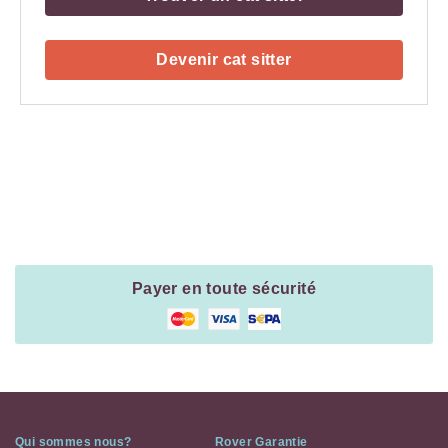
Devenir cat sitter
Payment
Method
Information
Payer en toute sécurité
Qui sommes nous?
Rover Garantie