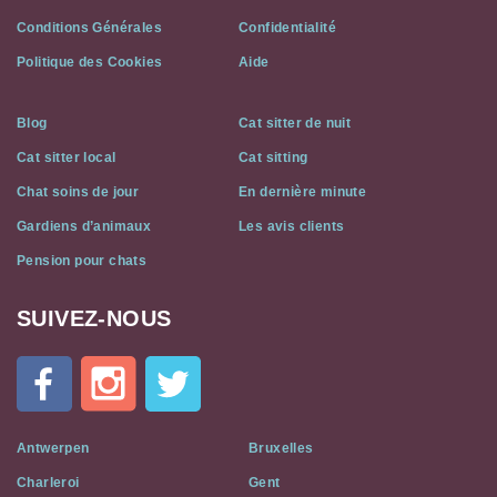
Conditions Générales
Confidentialité
Politique des Cookies
Aide
Blog
Cat sitter de nuit
Cat sitter local
Cat sitting
Chat soins de jour
En dernière minute
Gardiens d’animaux
Les avis clients
Pension pour chats
SUIVEZ-NOUS
Cat
In
A
Flat
on
Social
Antwerpen
Bruxelles
Media
Charleroi
Gent