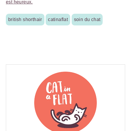
est heureux.
british shorthair
catinaflat
soin du chat