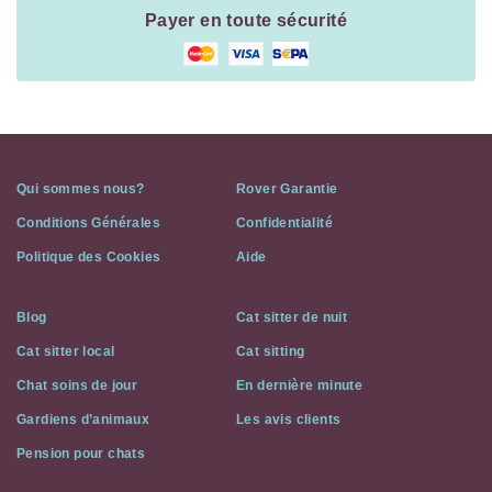
Payer en toute sécurité
Qui sommes nous?
Rover Garantie
Conditions Générales
Confidentialité
Politique des Cookies
Aide
Blog
Cat sitter de nuit
Cat sitter local
Cat sitting
Chat soins de jour
En dernière minute
Gardiens d’animaux
Les avis clients
Pension pour chats