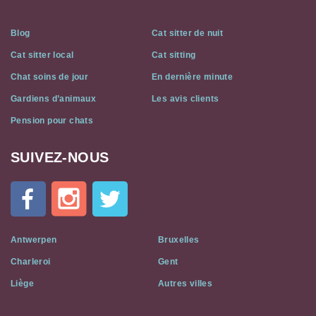
Blog
Cat sitter de nuit
Cat sitter local
Cat sitting
Chat soins de jour
En dernière minute
Gardiens d’animaux
Les avis clients
Pension pour chats
SUIVEZ-NOUS
Cat
In
A
Flat
on
Social
Antwerpen
Bruxelles
Media
Charleroi
Gent
Liège
Autres villes