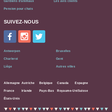
Gardiens d’animaux
Les avis clients
Pension pour chats
SUIVEZ-NOUS
Cat
In
A
Flat
on
Social
Antwerpen
Bruxelles
Media
Charleroi
Gent
Liège
Autres villes
Allemagne
Autriche
Belgique
Canada
Espagne
France
Irlande
Pays-Bas
Royaume-Uni
Suisse
États-Unis