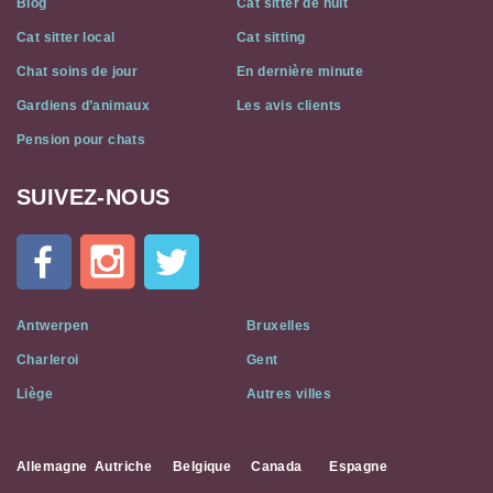
Blog
Cat sitter de nuit
Cat sitter local
Cat sitting
Chat soins de jour
En dernière minute
Gardiens d’animaux
Les avis clients
Pension pour chats
SUIVEZ-NOUS
Cat
In
A
Flat
on
Social
Antwerpen
Bruxelles
Media
Charleroi
Gent
Liège
Autres villes
Allemagne
Autriche
Belgique
Canada
Espagne