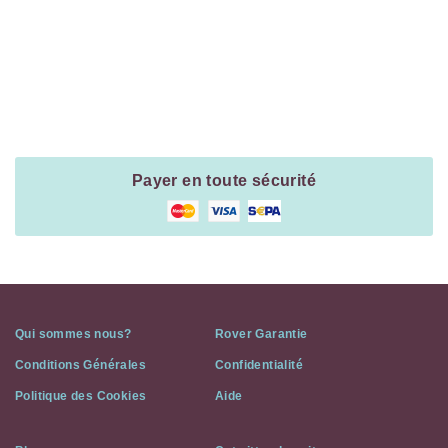
Payment
Method
Information
Payer en toute sécurité
Qui sommes nous?
Rover Garantie
Conditions Générales
Confidentialité
Politique des Cookies
Aide