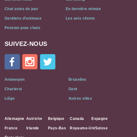
Chat soins de jour
En dernière minute
Gardiens d’animaux
Les avis clients
Pension pour chats
SUIVEZ-NOUS
Cat
In
A
Flat
on
Social
Antwerpen
Bruxelles
Media
Charleroi
Gent
Liège
Autres villes
Allemagne
Autriche
Belgique
Canada
Espagne
France
Irlande
Pays-Bas
Royaume-Uni
Suisse