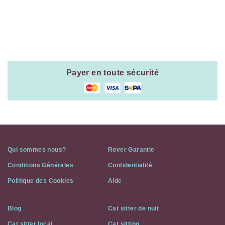
Payment
Method
Information
Payer en toute sécurité
Qui sommes nous?
Rover Garantie
Conditions Générales
Confidentialité
Politique des Cookies
Aide
Blog
Cat sitter de nuit
Cat sitter local
Cat sitting