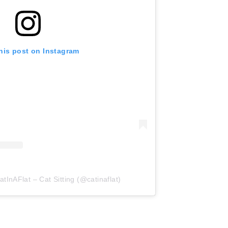
his post on Instagram
tInAFlat – Cat Sitting (@catinaflat)