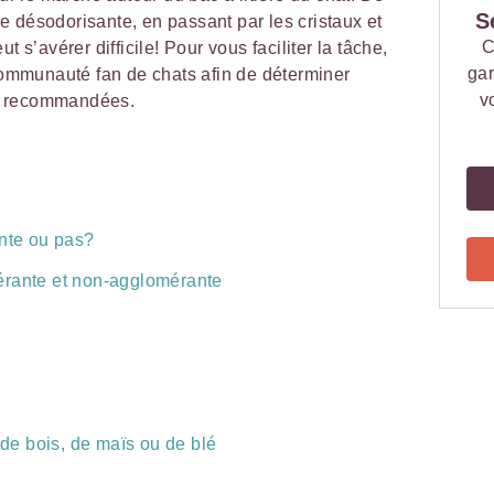
S
ère désodorisante, en passant par les cristaux et
C
t s’avérer difficile! Pour vous faciliter la tâche,
gar
communauté fan de chats afin de déterminer
v
lus recommandées.
ante ou pas?
érante et non-agglomérante
 de bois, de maïs ou de blé