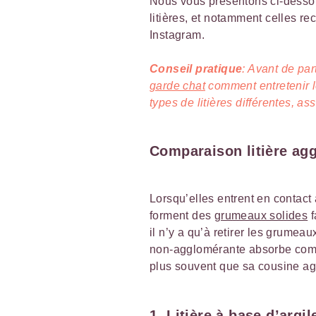
Nous vous présentons ci-dessous
litières, et notamment celles 
Instagram.
Conseil pratique
: Avant de par
garde chat
comment entretenir le
types de litières différentes, ass
Comparaison litière ag
Lorsqu’elles entrent en contact 
forment des
grumeaux solides
f
il n’y a qu’à retirer les grumeaux
non-agglomérante absorbe compl
plus souvent que sa cousine a
1. Litière à base d’argil