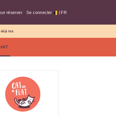
|
our réserver
Se connecter
FR
déjà fait.
CHAT