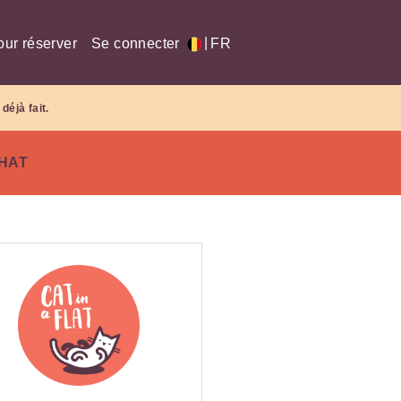
|
our réserver
Se connecter
FR
déjà fait.
CHAT