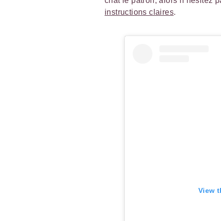
chat le patron, alors n’hésitez 
instructions claires
.
View t