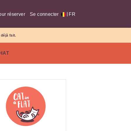
|
our réserver
Se connecter
FR
déjà fait.
CHAT