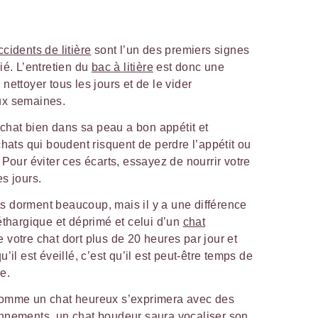
ccidents de litière
sont l’un des premiers signes
ié. L’entretien du
bac à litière
est donc une
e nettoyer tous les jours et de le vider
ux semaines.
 chat bien dans sa peau a bon appétit et
chats qui boudent risquent de perdre l’appétit ou
 Pour éviter ces écarts, essayez de nourrir votre
s jours.
ts dorment beaucoup, mais il y a une différence
éthargique et déprimé et celui d’un
chat
 votre chat dort plus de 20 heures par jour et
’il est éveillé, c’est qu’il est peut-être temps de
e.
comme un chat heureux s’exprimera avec des
nnements, un chat boudeur saura vocaliser son