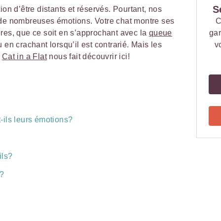
S
ion d’être distants et réservés. Pourtant, nos
 de nombreuses émotions. Votre chat montre ses
C
res, que ce soit en s’approchant avec la
queue
gar
 en crachant lorsqu’il est contrarié. Mais les
v
e
Cat in a Flat
nous fait découvrir ici!
ils leurs émotions?
ils?
e?