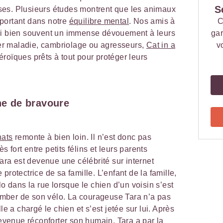
S
es. Plusieurs études montrent que les animaux
portant dans notre
équilibre mental
. Nos amis à
C
si bien souvent un immense dévouement à leurs
gar
nter maladie, cambriolage ou agresseurs,
Cat in a
v
oïques prêts à tout pour protéger leurs
ine de bravoure
hats
remonte à bien loin. Il n’est donc pas
ès fort entre petits félins et leurs parents
a est devenue une célébrité sur internet
protectrice de sa famille. L’enfant de la famille,
lo dans la rue lorsque le chien d’un voisin s’est
 tomber de son vélo. La courageuse Tara n’a pas
le a chargé le chien et s’est jetée sur lui. Après
revenue réconforter son humain. Tara a par la