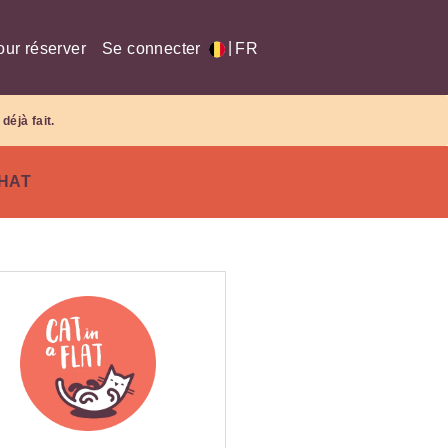
|
our réserver
Se connecter
FR
déjà fait.
CHAT