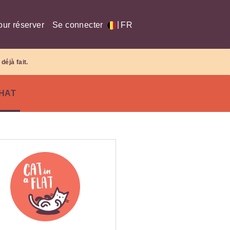
|
our réserver
Se connecter
FR
déjà fait.
CHAT