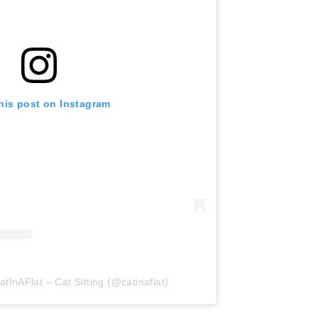
his post on Instagram
tInAFlat – Cat Sitting (@catinaflat)