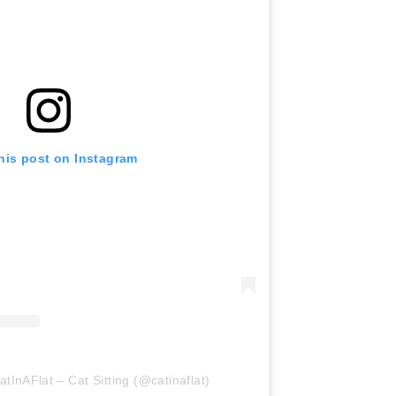
his post on Instagram
tInAFlat – Cat Sitting (@catinaflat)