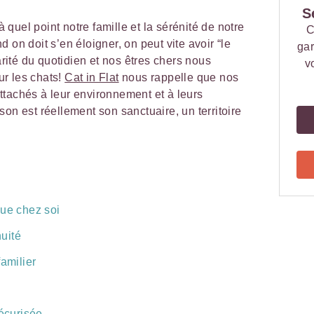
S
quel point notre famille et la sérénité de notre
C
 on doit s’en éloigner, on peut vite avoir “le
gar
iarité du quotidien et nos êtres chers nous
v
r les chats!
Cat in Flat
nous rappelle que nos
ttachés à leur environnement et à leurs
on est réellement son sanctuaire, un territoire
que chez soi
nuité
familier
sécurisée