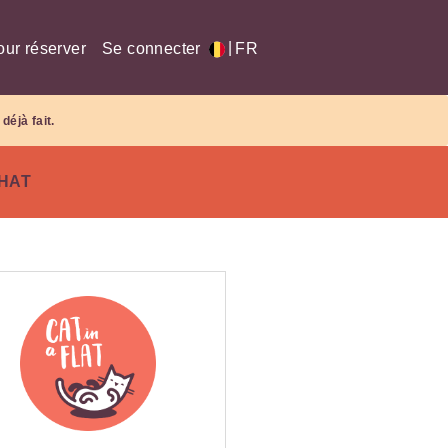
|
our réserver
Se connecter
FR
déjà fait.
CHAT