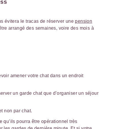
ess
s évitera le tracas de réserver une
pension
 être arrangé des semaines, voire des mois à
evoir amener votre chat dans un endroit
éserver un garde chat que d’organiser un séjour
t non par chat.
e qu’ils pourra être opérationnel très
ur les
gardes de dernière minute
. Et si votre