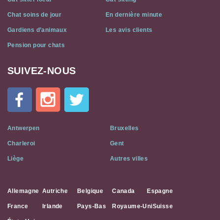
Chat soins de jour
En dernière minute
Gardiens d’animaux
Les avis clients
Pension pour chats
SUIVEZ-NOUS
Cat
In
A
Flat
on
Social
Antwerpen
Bruxelles
Media
Charleroi
Gent
Liège
Autres villes
Allemagne
Autriche
Belgique
Canada
Espagne
France
Irlande
Pays-Bas
Royaume-Uni
Suisse