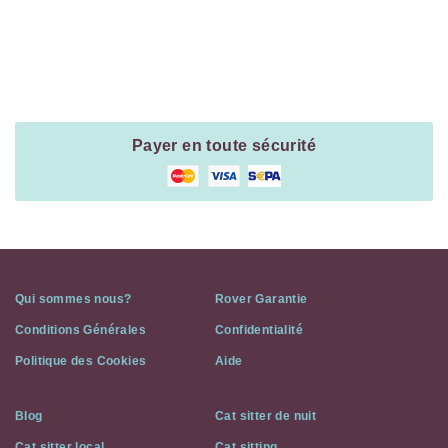
Payment
Method
Information
Payer en toute sécurité
Qui sommes nous?
Rover Garantie
Conditions Générales
Confidentialité
Politique des Cookies
Aide
Blog
Cat sitter de nuit
Cat sitter local
Cat sitting