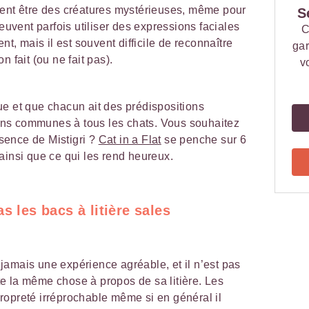
vent être des créatures mystérieuses, même pour
S
peuvent parfois utiliser des expressions faciales
C
nt, mais il est souvent difficile de reconnaître
gar
 fait (ou ne fait pas).
v
e et que chacun ait des prédispositions
sions communes à tous les chats. Vous souhaitez
ésence de Mistigri ?
Cat in a Flat
se penche sur 6
ainsi que ce qui les rend heureux.
s les bacs à litière sales
t jamais une expérience agréable, et il n’est pas
e la même chose à propos de sa litière. Les
ropreté irréprochable même si en général il