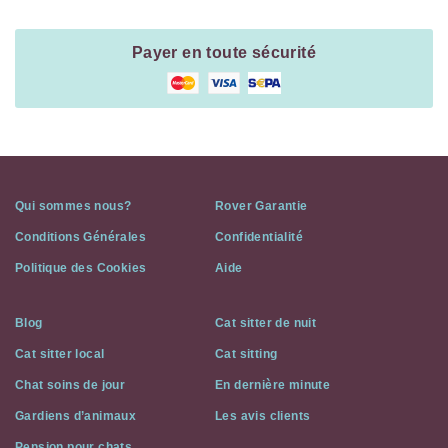
Payer en toute sécurité
Qui sommes nous?
Rover Garantie
Conditions Générales
Confidentialité
Politique des Cookies
Aide
Blog
Cat sitter de nuit
Cat sitter local
Cat sitting
Chat soins de jour
En dernière minute
Gardiens d’animaux
Les avis clients
Pension pour chats