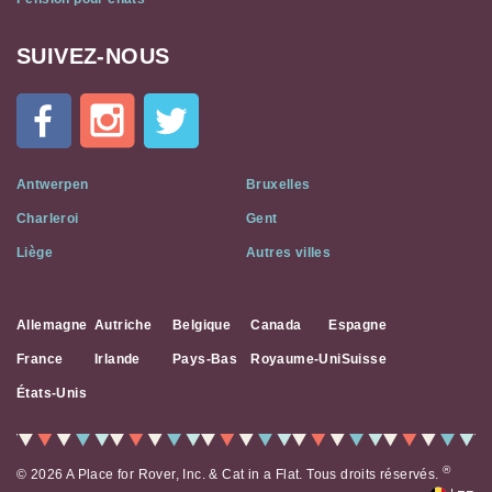
SUIVEZ-NOUS
Cat
In
A
Flat
on
Social
Antwerpen
Bruxelles
Media
Charleroi
Gent
Liège
Autres villes
Allemagne
Autriche
Belgique
Canada
Espagne
France
Irlande
Pays-Bas
Royaume-Uni
Suisse
États-Unis
®
© 2026 A Place for Rover, Inc. & Cat in a Flat. Tous droits réservés.