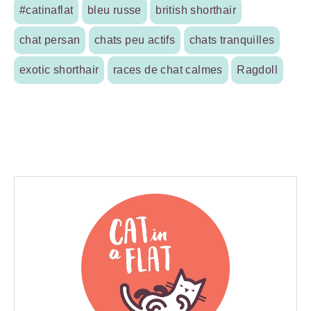
#catinaflat
bleu russe
british shorthair
chat persan
chats peu actifs
chats tranquilles
exotic shorthair
races de chat calmes
Ragdoll