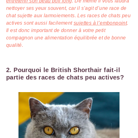
entretenir son beau poil long
. De même il vous faudra
nettoyer ses yeux souvent, car il s’agit d’une race de
chat sujette aux larmoiements. Les races de chats peu
actives sont aussi facilement
sujettes à l’embonpoint
.
Il est donc important de donner à votre petit
compagnon une alimentation équilibrée et de bonne
qualité.
2. Pourquoi le British Shorthair fait-il
partie des races de chats peu actives?