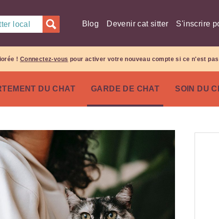
Blog
Devenir cat sitter
S'inscrire p
ter local
iorée !
Connectez-vous
pour activer votre nouveau compte si ce n'est pas 
TEMENT DU CHAT
GARDE DE CHAT
SOIN DU 