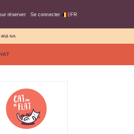
|
our réserver
Se connecter
FR
déjà fait.
CHAT